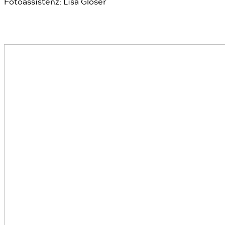
Fotoassistenz: Lisa Gloser
Business